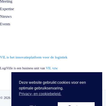
Meeting
Expertise
Nieuws
Events
VIL is het innovatieplatform voor de logistiek
LogiVille is een business unit van
VIL vzw
Deze website gebruikt cookies voor een
optimale gebruikservaring.
Privacy- en cookiebeleid.
© 2026 · LogiVille · Alle rechten voorbehouden ·
Cookie Policy
·
Privacy
Policy
·
Disclaimer