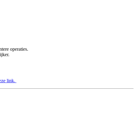
tere operaties.
jker.
eze link.