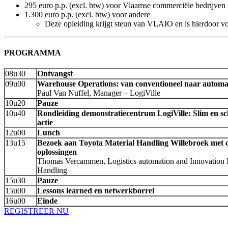
295 euro p.p. (excl. btw) voor Vlaamse commerciële bedrijven
1.300 euro p.p. (excl. btw) voor andere
Deze opleiding krijgt steun van VLAIO en is hierdoor voo
PROGRAMMA
08u30
Ontvangst
09u00
Warehouse Operations: van conventioneel naar automa
Paul Van Nuffel, Manager – LogiVille
10u20
Pauze
10u40
Rondleiding demonstratiecentrum LogiVille: Slim en sc
actie
12u00
Lunch
13u15
Bezoek aan Toyota Material Handling Willebroek met c
oplossingen
Thomas Vercammen, Logistics automation and Innovation 
Handling
15u30
Pauze
15u00
Lessons learned en netwerkborrel
16u00
Einde
REGISTREER NU