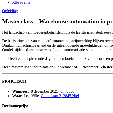
Alle events
Opleiding
Masterclass – Warehouse automation in pr
Het landschap van goederenbehandeling is de laatste jaren sterk geëv
De basisprincipes van een performante magazijnwerking blijven overei
Dankzij hun schaalbaarheid en de uiteenlopende mogelijkheden om ze
Ontdek tijdens deze masterclass hoe jij automatisatie slim kunt inte
Je beleeft een inspirerende dag met een boeiende mix van theorie en pr
Deze masterclass vindt plaats op 8 december of 11 december.
Via dez
PRAKTISCH
Wanneer
: 8 december 2025, om 8u30
Waar
: LogiVille,
Galileilaan 3, 2845 Niel
Deelnameprijs
: