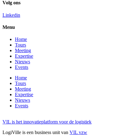
Volg ons
Linkedin
Menu
Home
Tours
Meeting
Expertise
Nieuws
Events
Home
Tours
Meeting
Expertise
Nieuws
Events
VIL is het innovatieplatform voor de logistiek
LogiVille is een business unit van
VIL vzw