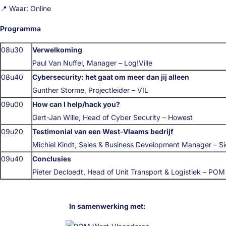
📍 Waar: Online
Programma
08u30
Verwelkoming
Paul Van Nuffel, Manager – Log!Ville
08u40
Cybersecurity: het gaat om meer dan jij alleen
Gunther Storme, Projectleider – VIL
09u00
How can I help/hack you?
Gert-Jan Wille, Head of Cyber Security – Howest
09u20
Testimonial van een West-Vlaams bedrijf
Michiel Kindt, Sales & Business Development Manager – S
09u40
Conclusies
Pieter Decloedt, Head of Unit Transport & Logistiek – PO
In samenwerking met: