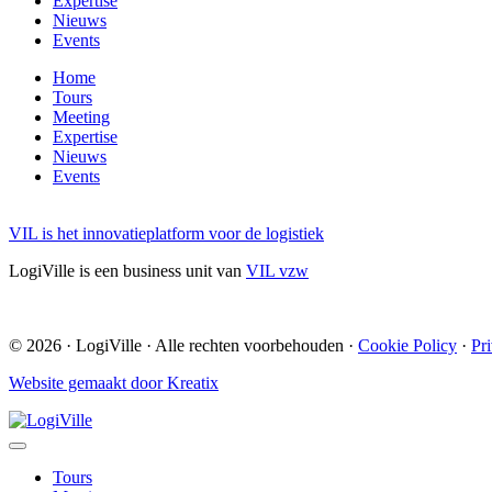
Expertise
Nieuws
Events
Home
Tours
Meeting
Expertise
Nieuws
Events
VIL is het innovatieplatform voor de logistiek
LogiVille is een business unit van
VIL vzw
© 2026 · LogiVille · Alle rechten voorbehouden ·
Cookie Policy
·
Pr
Website gemaakt door Kreatix
Tours