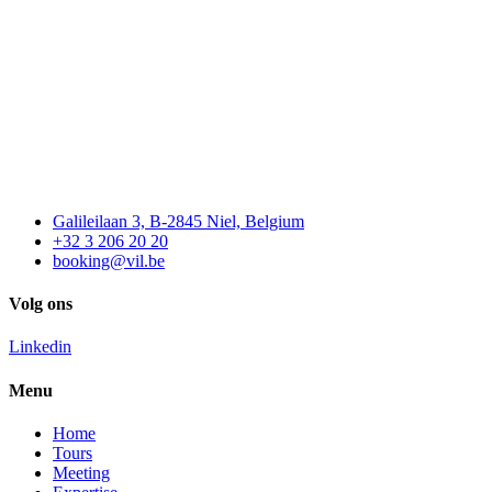
Galileilaan 3, B-2845 Niel, Belgium
+32 3 206 20 20
booking@vil.be
Volg ons
Linkedin
Menu
Home
Tours
Meeting