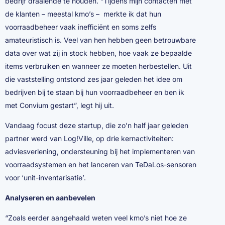
bedrijf draaiende te houden. “Tijdens mijn contacten met
de klanten – meestal kmo’s – merkte ik dat hun
voorraadbeheer vaak inefficiënt en soms zelfs
amateuristisch is. Veel van hen hebben geen betrouwbare
data over wat zij in stock hebben, hoe vaak ze bepaalde
items verbruiken en wanneer ze moeten herbestellen. Uit
die vaststelling ontstond zes jaar geleden het idee om
bedrijven bij te staan bij hun voorraadbeheer en ben ik
met Convium gestart”, legt hij uit.
Vandaag focust deze startup, die zo’n half jaar geleden
partner werd van Log!Ville, op drie kernactiviteiten:
adviesverlening, ondersteuning bij het implementeren van
voorraadsystemen en het lanceren van TeDaLos-sensoren
voor ‘unit-inventarisatie’.
Analyseren en aanbevelen
“Zoals eerder aangehaald weten veel kmo’s niet hoe ze