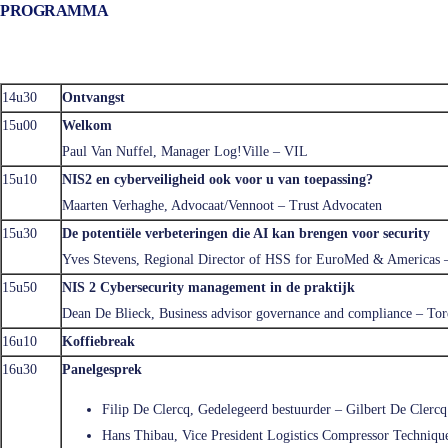
PROGRAMMA
14u30
Ontvangst
15u00
Welkom
Paul Van Nuffel, Manager Log!Ville – VIL
15u10
NIS2 en cyberveiligheid ook voor u van toepassing?
Maarten Verhaghe, Advocaat/Vennoot – Trust Advocaten
15u30
De potentiële verbeteringen die AI kan brengen voor security
Yves Stevens, Regional Director of HSS for EuroMed & Americas 
15u50
NIS 2 Cybersecurity management in de praktijk
Dean De Blieck, Business advisor governance and compliance – To
16u10
Koffiebreak
16u30
Panelgesprek
Filip De Clercq, Gedelegeerd bestuurder – Gilbert De Clercq
Hans Thibau, Vice President Logistics Compressor Techniqu