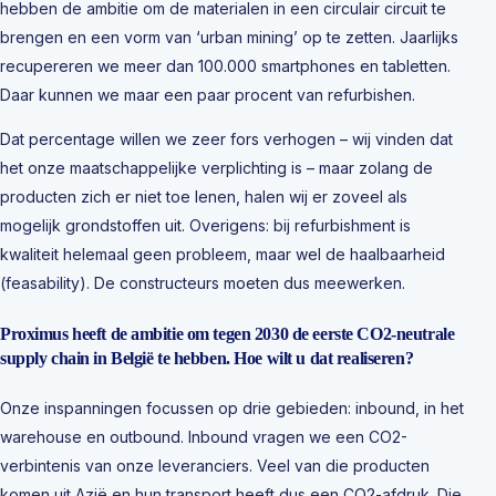
hebben de ambitie om de materialen in een circulair circuit te
brengen en een vorm van ‘urban mining’ op te zetten. Jaarlijks
recupereren we meer dan 100.000 smartphones en tabletten.
Daar kunnen we maar een paar procent van refurbishen.
Dat percentage willen we zeer fors verhogen – wij vinden dat
het onze maatschappelijke verplichting is – maar zolang de
producten zich er niet toe lenen, halen wij er zoveel als
mogelijk grondstoffen uit. Overigens: bij refurbishment is
kwaliteit helemaal geen probleem, maar wel de haalbaarheid
(feasability). De constructeurs moeten dus meewerken.
Proximus heeft de ambitie om tegen 2030 de eerste CO2-neutrale
supply chain in België te hebben. Hoe wilt u dat realiseren?
Onze inspanningen focussen op drie gebieden: inbound, in het
warehouse en outbound. Inbound vragen we een CO2-
verbintenis van onze leveranciers. Veel van die producten
komen uit Azië en hun transport heeft dus een CO2-afdruk. Die