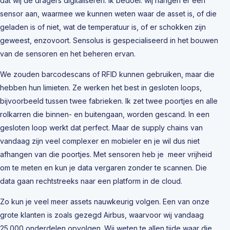
dat wij de dragers digitaliseren. Ik bedoel: wij hangen er een
sensor aan, waarmee we kunnen weten waar de asset is, of die
geladen is of niet, wat de temperatuur is, of er schokken zijn
geweest, enzovoort. Sensolus is gespecialiseerd in het bouwen
van de sensoren en het beheren ervan.
We zouden barcodescans of RFID kunnen gebruiken, maar die
hebben hun limieten. Ze werken het best in gesloten loops,
bijvoorbeeld tussen twee fabrieken. Ik zet twee poortjes en alle
rolkarren die binnen- en buitengaan, worden gescand. In een
gesloten loop werkt dat perfect. Maar de supply chains van
vandaag zijn veel complexer en mobieler en je wil dus niet
afhangen van die poortjes. Met sensoren heb je meer vrijheid
om te meten en kun je data vergaren zonder te scannen. Die
data gaan rechtstreeks naar een platform in de cloud.
Zo kun je veel meer assets nauwkeurig volgen. Een van onze
grote klanten is zoals gezegd Airbus, waarvoor wij vandaag
25.000 onderdelen opvolgen. Wij weten te allen tijde waar die