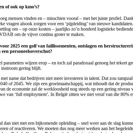
ven of ook op kmo’s?
noeg mensen vinden en – misschien vooral – met het juiste profiel. Dan
eke vragen alsook zorgen voor een ‘pijpleiding’ van nieuwe kandidaten
ilog om – op onze kosten – jaarlijks zo’n honderd logistieke bedienden
VDAB om de vijver continu groter te maken.
oor 2025 een golf van faillissementen, ontslagen en herstructurer
n een personeelsoverschot?
arameters wijzen erop – en toch zal paradoxaal genoeg het tekort groo
instroom gering blijft.
met name dat bedrijven niet meer investeren in talent. Dat zou rampzali
040 of 2045. We zijn een groeimaatschappij, wat inhoudt dat de product
g van de economie zal de werkloosheid nog steeds op een gering niveau
 van ‘full employment’. In België zitten we niet veraf van die 80% en
l dan niet met een bijkomende opleiding – snel weer aan de slag kunnen
veren of reactiveren. We moeten dus nog meer werken aan het begelei