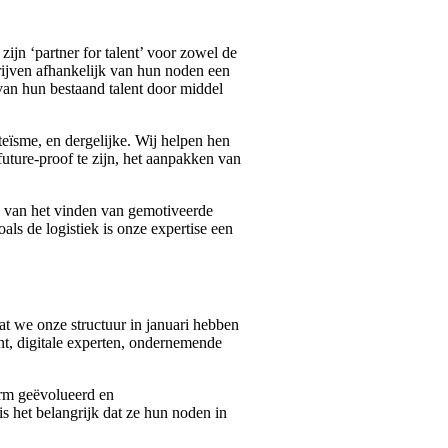
ijn ‘partner for talent’ voor zowel de
rijven afhankelijk van hun noden een
 van hun bestaand talent door middel
eïsme, en dergelijke. Wij helpen hen
future-proof te zijn, het aanpakken van
n van het vinden van gemotiveerde
ls de logistiek is onze expertise een
t we onze structuur in januari hebben
ent, digitale experten, ondernemende
norm geëvolueerd en
is het belangrijk dat ze hun noden in