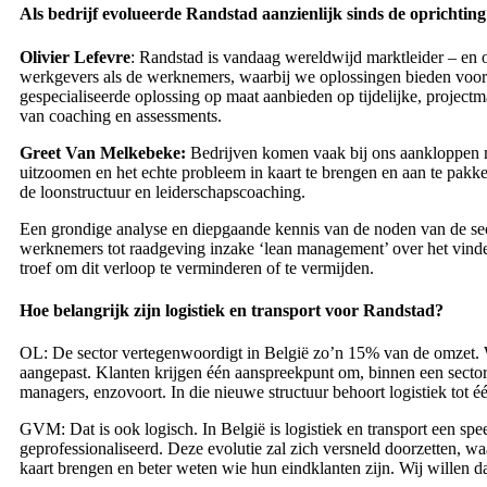
Als bedrijf evolueerde Randstad aanzienlijk sinds de oprichtin
Olivier Lefevre
: Randstad is vandaag wereldwijd marktleider – en o
werkgevers als de werknemers, waarbij we oplossingen bieden voor 
gespecialiseerde oplossing op maat aanbieden op tijdelijke, projectm
van coaching en assessments.
Greet Van Melkebeke:
Bedrijven komen vaak bij ons aankloppen m
uitzoomen en het echte probleem in kaart te brengen en aan te pakken
de loonstructuur en leiderschapscoaching.
Een grondige analyse en diepgaande kennis van de noden van de sec
werknemers tot raadgeving inzake ‘lean management’ over het vinden 
troef om dit verloop te verminderen of te vermijden.
Hoe belangrijk zijn logistiek en transport voor Randstad?
OL: De sector vertegenwoordigt in België zo’n 15% van de omzet. We
aangepast. Klanten krijgen één aanspreekpunt om, binnen een sector o
managers, enzovoort. In die nieuwe structuur behoort logistiek tot é
GVM: Dat is ook logisch. In België is logistiek en transport een spe
geprofessionaliseerd. Deze evolutie zal zich versneld doorzetten, wa
kaart brengen en beter weten wie hun eindklanten zijn. Wij willen d