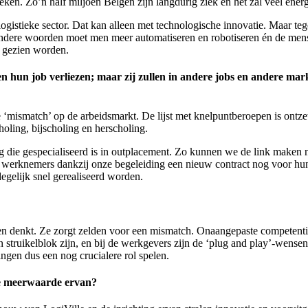
ieken. Zo’n half miljoen Belgen zijn langdurig ziek en het zal veel ener
istieke sector. Dat kan alleen met technologische innovatie. Maar teg
andere woorden moet men meer automatiseren en robotiseren én de men
l gezien worden.
en hun job verliezen; maar zij zullen in andere jobs en andere ma
 ‘mismatch’ op de arbeidsmarkt. De lijst met knelpuntberoepen is ontze
oling, bijscholing en herscholing.
ie gespecialiseerd is in outplacement. Zo kunnen we de link maken n
e werknemers dankzij onze begeleiding een nieuw contract nog voor hun
egelijk snel gerealiseerd worden.
en denkt. Ze zorgt zelden voor een mismatch. Onaangepaste competenties
n struikelblok zijn, en bij de werkgevers zijn de ‘plug and play’-wense
ngen dus een nog crucialere rol spelen.
 de meerwaarde ervan?