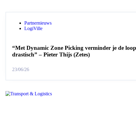
Partnernieuws
LogiVille
“Met Dynamic Zone Picking verminder je de loo
drastisch” – Pieter Thijs (Zetes)
23/06/26