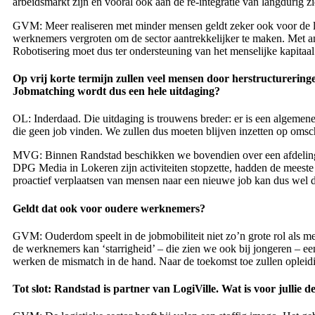
arbeidsmarkt zijn en vooral ook aan de re-integratie van langdurig z
GVM: Meer realiseren met minder mensen geldt zeker ook voor de log
werknemers vergroten om de sector aantrekkelijker te maken. Met 
Robotisering moet dus ter ondersteuning van het menselijke kapitaa
Op vrij korte termijn zullen veel mensen door herstructurering
Jobmatching wordt dus een hele uitdaging?
OL: Inderdaad. Die uitdaging is trouwens breder: er is een algemene
die geen job vinden. We zullen dus moeten blijven inzetten op omsch
MVG: Binnen Randstad beschikken we bovendien over een afdeling d
DPG Media in Lokeren zijn activiteiten stopzette, hadden de meest
proactief verplaatsen van mensen naar een nieuwe job kan dus wel d
Geldt dat ook voor oudere werknemers?
GVM: Ouderdom speelt in de jobmobiliteit niet zo’n grote rol als m
de werknemers kan ‘starrigheid’ – die zien we ook bij jongeren – ee
werken de mismatch in de hand. Naar de toekomst toe zullen opleidi
Tot slot: Randstad is partner van LogiVille. Wat is voor jullie