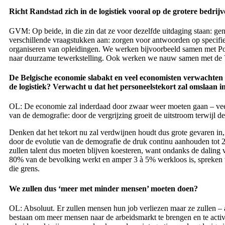
Richt Randstad zich in de logistiek vooral op de grotere bedrij
GVM: Op beide, in die zin dat ze voor dezelfde uitdaging staan: ge
verschillende vraagstukken aan: zorgen voor antwoorden op specifi
organiseren van opleidingen. We werken bijvoorbeeld samen met Port
naar duurzame tewerkstelling. Ook werken we nauw samen met de 
De Belgische economie slabakt en veel economisten verwachten v
de logistiek? Verwacht u dat het personeelstekort zal omslaan i
OL: De economie zal inderdaad door zwaar weer moeten gaan – veel p
van de demografie: door de vergrijzing groeit de uitstroom terwijl de 
Denken dat het tekort nu zal verdwijnen houdt dus grote gevaren in, 
door de evolutie van de demografie de druk continu aanhouden tot 2
zullen talent dus moeten blijven koesteren, want ondanks de dalin
80% van de bevolking werkt en amper 3 à 5% werkloos is, spreken we
die grens.
We zullen dus ‘meer met minder mensen’ moeten doen?
OL: Absoluut. Er zullen mensen hun job verliezen maar ze zullen – a
bestaan om meer mensen naar de arbeidsmarkt te brengen en te acti