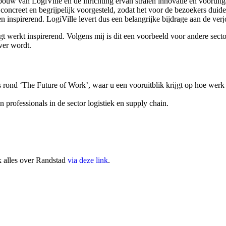
uw van LogiVille en de inrichting ervan stralen innovatie en vooruitgan
ncreet en begrijpelijk voorgesteld, zodat het voor de bezoekers duideli
 inspirerend. LogiVille levert dus een belangrijke bijdrage aan de ver
gt werkt inspirerend. Volgens mij is dit een voorbeeld voor andere sec
ver wordt.
 rond ‘The Future of Work’, waar u een vooruitblik krijgt op hoe werk 
 professionals in de sector logistiek en supply chain.
k alles over Randstad
via deze link
.