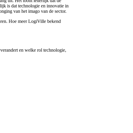
g uit. Het toont letterlijk dat de
jk is dat technologie en innovatie in
jonging van het imago van de sector.
toren. Hoe meer LogiVille bekend
verandert en welke rol technologie,