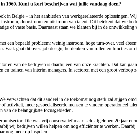
g in 1960. Kunt u kort beschrijven wat jullie vandaag doen?
ok in België – in het aanbieden van werkgerelateerde oplossingen. Wij z
instroom, doorstroom en uitstroom van talent. Dit betekent dat we bed
atige of vaste basis. Daarnaast staan we klanten bij in de ontwikkeling
et een bepaald probleem: weinig instroom, hoge turn-over, veel absent
. Vaak gaat dit over: job design, herdenken van rollen en functies om 
tor en van de bedrijven is daarbij een van onze krachten. Dat kan gaa
en trainen van interim managers. In sectoren met een groot verloop zoa
 verwachten dat dit aandeel in de toekomst nog sterk zal stijgen omda
f activiteit, meer gespecialiseerde mensen te vinden: operationeel tal
én van de belangrijkste focusgebieden.
erpuntsector. Die was vrij conservatief maar is de afgelopen 20 jaar e
arbij wij bedrijven willen helpen om nog efficiënter te werken. Daarbij 
aar nog meer op inspelen.