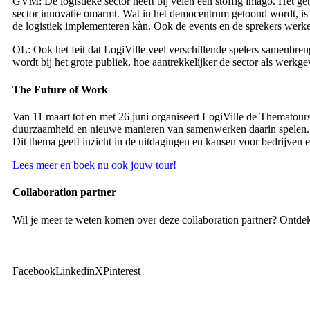
GVM: De logistieke sector heeft bij velen een stoffig imago. Het gebo
sector innovatie omarmt. Wat in het democentrum getoond wordt, is co
de logistiek implementeren kàn. Ook de events en de sprekers werken
OL: Ook het feit dat LogiVille veel verschillende spelers samenbren
wordt bij het grote publiek, hoe aantrekkelijker de sector als werkge
The Future of Work
Van 11 maart tot en met 26 juni organiseert LogiVille de Thematours
duurzaamheid en nieuwe manieren van samenwerken daarin spelen.
Dit thema geeft inzicht in de uitdagingen en kansen voor bedrijven en
Lees meer en boek nu ook jouw tour!
Collaboration partner
Wil je meer te weten komen over deze collaboration partner? Ontde
Facebook
Linkedin
X
Pinterest