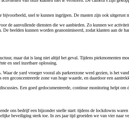
activiteiten van onze klanten niet te verstoren. De camera’s zijn gekop
e bijvoorbeeld, snel te kunnen ingrijpen. De masten zijn ook uitgerust 
or de aanvullende diensten die we aanbieden. Zo kunnen we activiteite
n. De beelden kunnen worden geanonimiseerd, zodat klanten aan de ha
structuur, maar dat is lang niet altijd het geval. Tijdens piekmomenten m
ënte en snel inzetbare oplossing.
. Waar de yard vroeger vooral als parkeerzone werd gezien, is het van
 een geconcentreerde zone van hoge waarde, en daardoor een aantrekke
iscussies. Een goed gedocumenteerde, continue monitoring helpt om die 
ende ons bedrijf een bijzonder snelle start: tijdens de lockdowns waren
ijke beveiliging sterk toe. In zes jaar tijd groeiden we van vier naar v