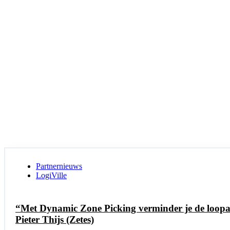
Partnernieuws
LogiVille
“Met Dynamic Zone Picking verminder je de loopaf
Pieter Thijs (Zetes)