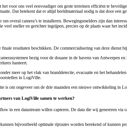
t voor ons veel eenvoudiger om grote terreinen efficiënt te beveiligen.
tuatie. Dat betekent dat er altijd beeldmateriaal nodig is dat door een 
baar om overal camera’s te installeren. Bewegingsmelders zijn dan interes
e veel sneller en gerichter ingrijpen, precies op de plaats waar het inci
 de finale resultaten beschikken. De commercialisering van deze dienst bi
de camerasystemen bezig voor de douane in de havens van Antwerpen en
edures hanteert.
 onder meer op het vlak van branddetectie, evacuatie en het behandelen
orstellen in LogiVille.
tie is om ongeveer om de drie maanden een nieuwe ontwikkeling in Log
artners van LogiVille samen te werken?
e flow in een datastream willen capteren. De data die wij genereren via
 kunnen bijvoorbeeld optimale rijroutes worden berekend of kunnen pro