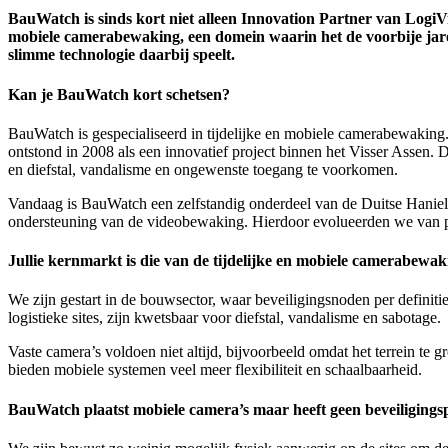
BauWatch is sinds kort niet alleen Innovation Partner van LogiVil
mobiele camerabewaking, een domein waarin het de voorbije jaren 
slimme technologie daarbij speelt.
Kan je BauWatch kort schetsen?
BauWatch is gespecialiseerd in tijdelijke en mobiele camerabewaking. W
ontstond in 2008 als een innovatief project binnen het Visser Assen.
en diefstal, vandalisme en ongewenste toegang te voorkomen.
Vandaag is BauWatch een zelfstandig onderdeel van de Duitse Haniel-g
ondersteuning van de videobewaking. Hierdoor evolueerden we van pur
Jullie kernmarkt is die van de tijdelijke en mobiele camerabewa
We zijn gestart in de bouwsector, waar beveiligingsnoden per definiti
logistieke sites, zijn kwetsbaar voor diefstal, vandalisme en sabotage.
Vaste camera’s voldoen niet altijd, bijvoorbeeld omdat het terrein te gro
bieden mobiele systemen veel meer flexibiliteit en schaalbaarheid.
BauWatch plaatst mobiele camera’s maar heeft geen beveiligings