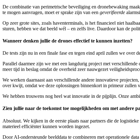
De combinatie van perimetrische beveiliging en dronebewaking maakt he
te mogen aanvragen, moet er sprake zijn van een
geverifieerde
alarmsi
Op zeer grote sites, zoals haventerminals, is het financieel niet haal
sturen, hebben we dat beeld wél – en zelfs live. Daardoor kan de politi
Wanneer denken jullie de drones effectief te kunnen inzetten?
De tests zijn nu in een finale fase en tegen eind april zullen we over
Parallel daarmee zijn we met een langdurig project met verschillen
meer tijd in beslag omdat de overheid zeer nauwgezet veiligheidsproc
We werken daarnaast aan verschillende andere innovatieve projecten,
over kwijt, omdat we deze oplossingen binnenkort in primeur zullen vo
We hebben trouwens nog heel wat innovatie in de pijplijn. Onze ambi
Zien jullie naar de toekomst toe mogelijkheden om met andere p
Absoluut. We kijken in de eerste plaats naar partners die de logistiek
materieel efficiënter kunnen worden ingezet.
Door AI-ondersteunde beelddata te combineren met operationele data