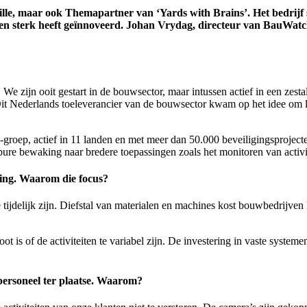
le, maar ook Themapartner van ‘Yards with Brains’. Het bedrijf spec
sterk heeft geïnnoveerd. Johan Vrydag, directeur van BauWatch Belg
e zijn ooit gestart in de bouwsector, maar intussen actief in een zesta
 Dit Nederlands toeleverancier van de bouwsector kwam op het idee om l
roep, actief in 11 landen en met meer dan 50.000 beveiligingsprojecten
e bewaking naar bredere toepassingen zoals het monitoren van activite
king. Waarom die focus?
e tijdelijk zijn. Diefstal van materialen en machines kost bouwbedrijv
ot is of de activiteiten te variabel zijn. De investering in vaste systemen
personeel ter plaatse. Waarom?