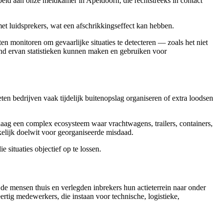
peld aan onze meldkamer in Apeldoorn, die rechtstreeks in contact
met luidsprekers, wat een afschrikkingseffect kan hebben.
n monitoren om gevaarlijke situaties te detecteren — zoals het niet
nd ervan statistieken kunnen maken en gebruiken voor
oeten bedrijven vaak tijdelijk buitenopslag organiseren of extra loodsen
daag een complex ecosysteem waar vrachtwagens, trailers, containers,
lijk doelwit voor georganiseerde misdaad.
situaties objectief op te lossen.
 de mensen thuis en verlegden inbrekers hun actieterrein naar onder
eertig medewerkers, die instaan voor technische, logistieke,