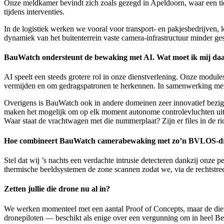
Onze meldkamer bevindt zich zoals gezegd in Apeldoorn, waar een tien
tijdens interventies.
In de logistiek werken we vooral voor transport- en pakjesbedrijven, l
dynamiek van het buitenterrein vaste camera-infrastructuur minder ge
BauWatch ondersteunt de bewaking met AI. Wat moet ik mij daar
AI speelt een steeds grotere rol in onze dienstverlening. Onze module
vermijden en om gedragspatronen te herkennen. In samenwerking met
Overigens is BauWatch ook in andere domeinen zeer innovatief bezig.
maken het mogelijk om op elk moment autonome controlevluchten uit t
Waar staat de vrachtwagen met die nummerplaat? Zijn er files in de 
Hoe combineert BauWatch camerabewaking met zo’n BVLOS-d
Stel dat wij ’s nachts een verdachte intrusie detecteren dankzij onz
thermische beeldsystemen de zone scannen zodat we, via de rechtstreek
Zetten jullie die drone nu al in?
We werken momenteel met een aantal Proof of Concepts, maar de dienst
dronepiloten — beschikt als enige over een vergunning om in heel Bel