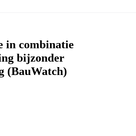
e in combinatie
ing bijzonder
ag (BauWatch)