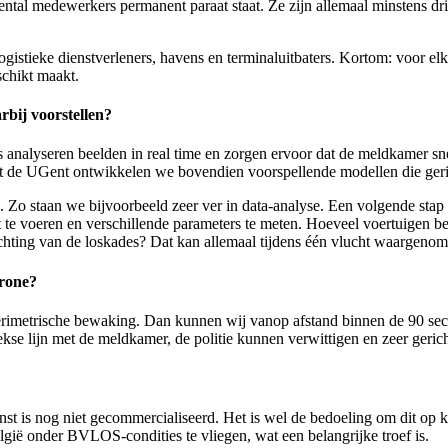
tal medewerkers permanent paraat staat. Ze zijn allemaal minstens driet
ogistieke dienstverleners, havens en terminaluitbaters. Kortom: voor elk
schikt maakt.
bij voorstellen?
s analyseren beelden in real time en zorgen ervoor dat de meldkamer sn
 de UGent ontwikkelen we bovendien voorspellende modellen die geri
 Zo staan we bijvoorbeeld zeer ver in data-analyse. Een volgende sta
e voeren en verschillende parameters te meten. Hoeveel voertuigen bev
richting van de loskades? Dat kan allemaal tijdens één vlucht waargeno
rone?
e perimetrische bewaking. Dan kunnen wij vanop afstand binnen de 90 sec
se lijn met de meldkamer, de politie kunnen verwittigen en zeer gerich
 is nog niet gecommercialiseerd. Het is wel de bedoeling om dit op kor
gië onder BVLOS‑condities te vliegen, wat een belangrijke troef is.