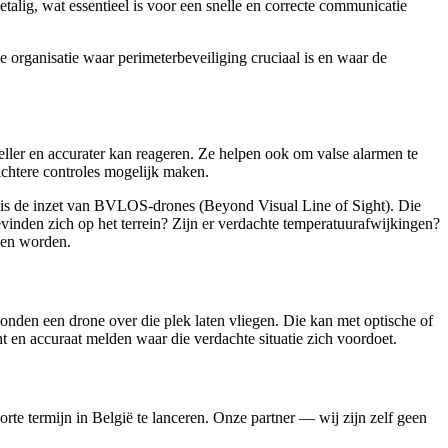
alig, wat essentieel is voor een snelle en correcte communicatie
e organisatie waar perimeterbeveiliging cruciaal is en waar de
eller en accurater kan reageren. Ze helpen ook om valse alarmen te
chtere controles mogelijk maken.
p is de inzet van BVLOS-drones (Beyond Visual Line of Sight). Die
inden zich op het terrein? Zijn er verdachte temperatuurafwijkingen?
men worden.
onden een drone over die plek laten vliegen. Die kan met optische of
t en accuraat melden waar die verdachte situatie zich voordoet.
te termijn in België te lanceren. Onze partner — wij zijn zelf geen