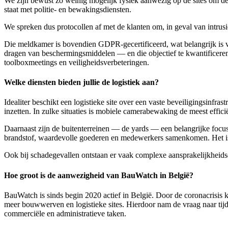
We zijn bewust zo weinig mogelijk fysiek aanwezig op de sites om de 
staat met politie- en bewakingsdiensten.
We spreken dus protocollen af met de klanten om, in geval van intrusi
Die meldkamer is bovendien GDPR-gecertificeerd, wat belangrijk is vo
dragen van beschermingsmiddelen — en die objectief te kwantificere
toolboxmeetings en veiligheidsverbeteringen.
Welke diensten bieden jullie de logistiek aan?
Idealiter beschikt een logistieke site over een vaste beveiligingsinfra
inzetten. In zulke situaties is mobiele camerabewaking de meest effici
Daarnaast zijn de buitenterreinen — de yards — een belangrijke focus
brandstof, waardevolle goederen en medewerkers samenkomen. Het is
Ook bij schadegevallen ontstaan er vaak complexe aansprakelijkheidsd
Hoe groot is de aanwezigheid van BauWatch in België?
BauWatch is sinds begin 2020 actief in België. Door de coronacrisis k
meer bouwwerven en logistieke sites. Hierdoor nam de vraag naar tijdel
commerciële en administratieve taken.