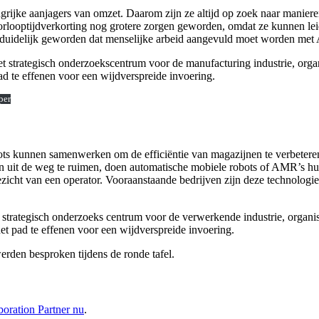
grijke aanjagers van omzet. Daarom zijn ze altijd op zoek naar maniere
orlooptijdverkorting nog grotere zorgen geworden, omdat ze kunnen leid
et duidelijk geworden dat menselijke arbeid aangevuld moet worden m
het strategisch onderzoekscentrum voor de manufacturing industrie, or
ad te effenen voor een wijdverspreide invoering.
per
s kunnen samenwerken om de efficiëntie van magazijnen te verbeteren. Ec
en uit de weg te ruimen, doen automatische mobiele robots of AMR’s hu
oezicht van een operator. Vooraanstaande bedrijven zijn deze technologi
et strategisch onderzoeks centrum voor de verwerkende industrie, orga
et pad te effenen voor een wijdverspreide invoering.
erden besproken tijdens de ronde tafel.
boration Partner nu
.