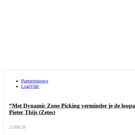
Partnernieuws
LogiVille
“Met Dynamic Zone Picking verminder je de loopaf
Pieter Thijs (Zetes)
23/06/26