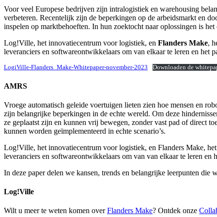
Voor veel Europese bedrijven zijn intralogistiek en warehousing belan
verbeteren. Recentelijk zijn de beperkingen op de arbeidsmarkt en do
inspelen op marktbehoeften. In hun zoektocht naar oplossingen is h
Log!Ville, het innovatiecentrum voor logistiek, en
Flanders Make
, 
leveranciers en softwareontwikkelaars om van elkaar te leren en het p
LogiVille-Flanders_Make-Whitepaper-november-2023
Downloaden de whitepa
AMRS
Vroege automatisch geleide voertuigen lieten zien hoe mensen en robot
zijn belangrijke beperkingen in de echte wereld. Om deze hinderniss
ze geplaatst zijn en kunnen vrij bewegen, zonder vast pad of direct t
kunnen worden geïmplementeerd in echte scenario’s.
Log!Ville, het innovatiecentrum voor logistiek, en Flanders Make, h
leveranciers en softwareontwikkelaars om van van elkaar te leren en h
In deze paper delen we kansen, trends en belangrijke leerpunten die w
Log!Ville
Wilt u meer te weten komen over
Flanders Make
? Ontdek onze
Colla